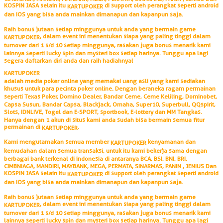
KOSPIN JASA selain itu
di support oleh perangkat seperti android
KARTUPOKER
dan IOS yang bisa anda mainkan dimanapun dan kapanpun saja.
Raih bonus jutaan setiap minggunya untuk anda yang bermain game
, dalam event ini menentukan siapa yang paling tinggi dalam
KARTUPOKER
turnover dari 1 s/d 10 setiap minggunya, rasakan juga bonus menarik kami
lainnya seperti lucky spin dan mysteri box setiap harinya. Tunggu apa lagi
segera daftarkan diri anda dan raih hadiahnya!
KARTUPOKER
adalah media poker online yang memakai uang asli yang kami sediakan
khusus untuk para pecinta poker online. Dengan beraneka ragam permainan
seperti Texas Poker, Domino Dealer, Bandar Ceme, Ceme Keliling, Dominobet,
Capsa Susun, Bandar Capsa, Blackjack, Omaha, Super10, Superbull, QQspirit,
Slots, IDNLIVE, Togel dan E-SPORT, sportbook, E-lottery dan MM Tangkas.
Hanya dengan 1 akun di situs kami anda sudah bisa bermain semua fitur
permainan di
.
KARTUPOKER
Kami mengutamakan semua member
kenyamanan dan
KARTUPOKER
kemudahan dalam semua transaksi, untuk itu kami bekerja sama dengan
berbagai bank terkenal di indonesia di antaranya BCA, BSI, BNI, BRI,
CIMBNIAGA, MANDIRI, MAYBANK, MEGA, PERMATA, SINARMAS, PANIN , JENIUS Dan
KOSPIN JASA selain itu
di support oleh perangkat seperti android
KARTUPOKER
dan IOS yang bisa anda mainkan dimanapun dan kapanpun saja.
Raih bonus jutaan setiap minggunya untuk anda yang bermain game
, dalam event ini menentukan siapa yang paling tinggi dalam
KARTUPOKER
turnover dari 1 s/d 10 setiap minggunya, rasakan juga bonus menarik kami
lainnya seperti lucky spin dan mysteri box setiap harinya. Tunggu apa lagi