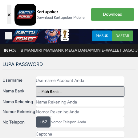
Kartupoker
×
Download
Download Kartupoker Mobile
MASUK
DAFTAR
 BNI BRI BSI CIMB MANDIRI MAYBANK MEGA DANAMON E-WALLET JAGO
INFO:
LUPA PASSWORD
Username
Nama Bank
Nama Rekening
Nomor Rekening
No Telepon